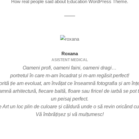
How real people said about Education WordPress Theme.
Roxana
ASISTENT MEDICAL
Oameni profi, oameni faini, oameni dragi…
portretul în care m-am încadrat și m-am regăsit perfect!
orită ție am evoluat, am învățat ce înseamnă fotografia și am înțe
amnă arhitectură, fiecare baltă, floare sau firicel de iarbă se pot 
un peisaj perfect.
 Art un loc plin de culoare și căldură unde o să revin oricând cu
Vă îmbrățișez și vă mulțumesc!