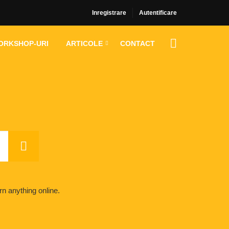
Inregistrare
Autentificare
ORKSHOP-URI
ARTICOLE
CONTACT
rn anything online.