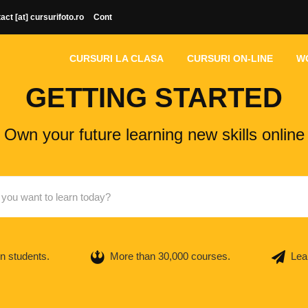
act [at] cursurifoto.ro
Cont
CURSURI LA CLASA
CURSURI ON-LINE
W
GETTING STARTED
Own your future learning new skills online
on students.
More than 30,000 courses.
Lea