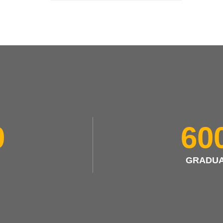
0
60
GRADUA