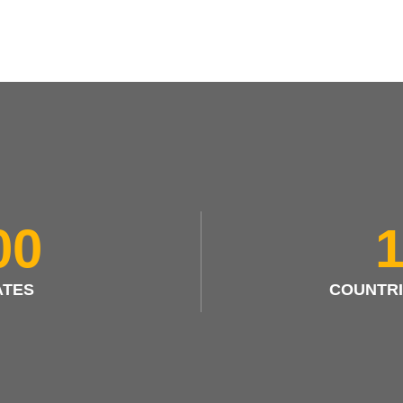
00
TES
COUNTR