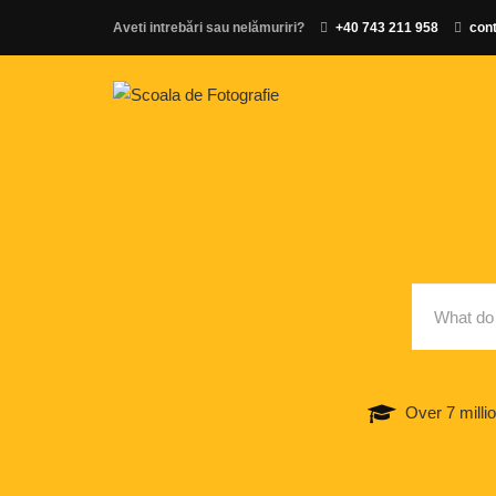
Aveti intrebări sau nelămuriri?
+40 743 211 958
cont
Over 7 milli