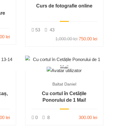
Curs de fotografie online
are
53
43
00 lei
1,000.00 lei
750.00 lei
Baltat Daniel
caș,
Cu cortul în Cetățile
Ponorului de 1 Mai!
00 lei
0
8
300.00 lei