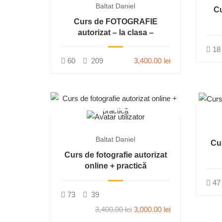
Baltat Daniel
Cu
Curs de FOTOGRAFIE
autorizat – la clasa –
18
60
209
3,400.00 lei
Baltat Daniel
Cur
Curs de fotografie autorizat
online + practică
47
73
39
3,400.00 lei
3,000.00 lei