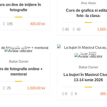
Ana Vasiu
rs on-line de inițiere în
fotografie
Curs de grafica si edit
foto -la clasa-
195
400.00 lei
81
42
1,600.
Baltat Daniel
Baltat Daniel
s de fotografie online +
mentorat
La bujori în Masivul Ciu
13-14 iunie 2026
25
1,500.00 lei
0
9
300.