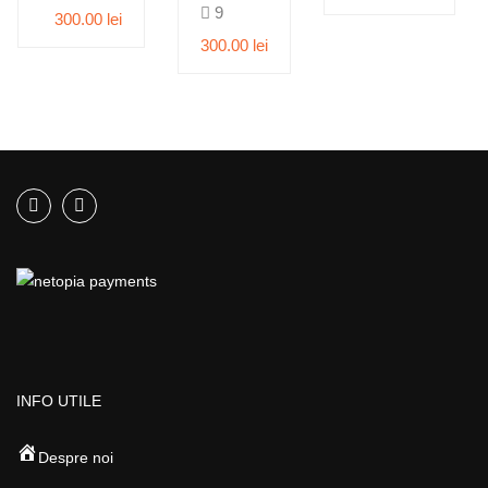
9
iunie
300.00 lei
2026
300.00 lei
INFO UTILE
Despre noi