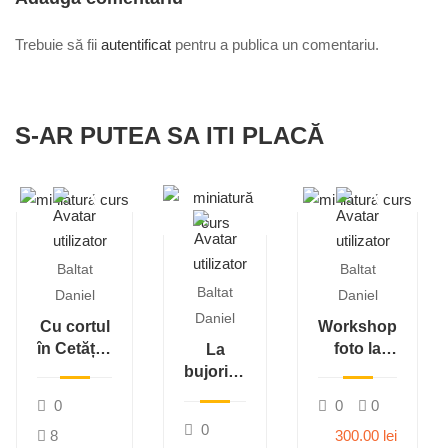
Trebuie să fii
autentificat
pentru a publica un comentariu.
S-AR PUTEA SA ITI PLACĂ
Baltat
Baltat
Baltat
Daniel
Daniel
Daniel
Cu cortul
Workshop
în Cetățile
foto la
La
Ponorului
Vulcanii
bujori în
de 1 Mai!
Noroioși ,
Masivul
0
0
0
11-13 iulie
Ciucaș,
0
8
300.00 lei
2025
13-14