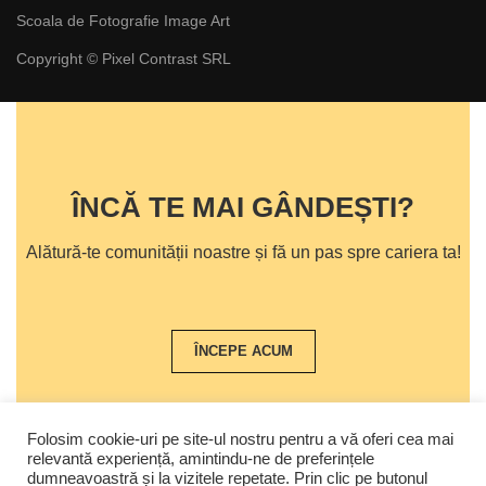
Scoala de Fotografie Image Art
Copyright © Pixel Contrast SRL
ÎNCĂ TE MAI GÂNDEȘTI?
Alătură-te comunității noastre și fă un pas spre cariera ta!
ÎNCEPE ACUM
Folosim cookie-uri pe site-ul nostru pentru a vă oferi cea mai
relevantă experiență, amintindu-ne de preferințele
dumneavoastră și la vizitele repetate. Prin clic pe butonul