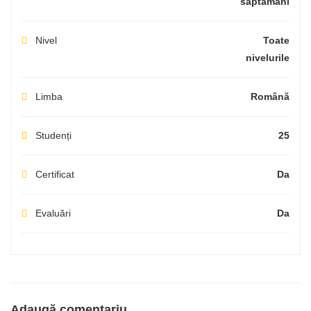
săptămâni
Nivel
Toate
nivelurile
Limba
Română
Studenți
25
Certificat
Da
Evaluări
Da
Adaugă comentariu