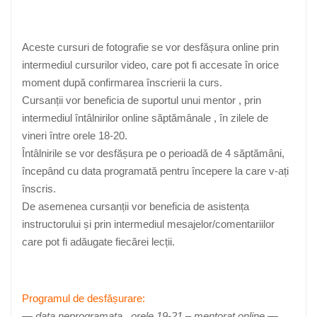
Aceste cursuri de fotografie se vor desfășura online prin
intermediul cursurilor video, care pot fi accesate în orice
moment după confirmarea înscrierii la curs.
Cursanții vor beneficia de suportul unui mentor , prin
intermediul întâlnirilor online săptămânale , în zilele de
vineri între orele 18-20.
Întâlnirile se vor desfășura pe o perioadă de 4 săptămâni,
începând cu data programată pentru începere la care v-ați
înscris.
De asemenea cursanții vor beneficia de asistența
instructorului și prin intermediul mesajelor/comentariilor
care pot fi adăugate fiecărei lecții.
Programul de desfășurare:
— data neprogramata , orele 19-21 – mentorat online —