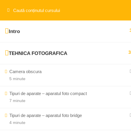
Aveti intrebări sau nelămuriri?
+40 743 211 958
cont
Intro
3
TEHNICA FOTOGRAFICA
Camera obscura
5 minute
Tipuri de aparate – aparatul foto compact
7 minute
Tipuri de aparate – aparatul foto bridge
4 minute