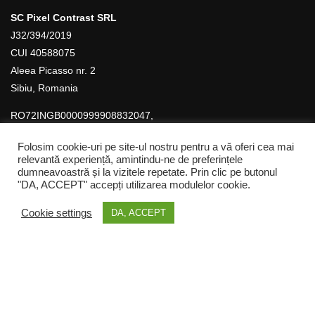
SC Pixel Contrast SRL
J32/394/2019
CUI 40588075
Aleea Picasso nr. 2
Sibiu, Romania
RO72INGB0000999908832047,
ING Bank
Folosim cookie-uri pe site-ul nostru pentru a vă oferi cea mai
relevantă experiență, amintindu-ne de preferințele
dumneavoastră și la vizitele repetate. Prin clic pe butonul
"DA, ACCEPT" accepți utilizarea modulelor cookie.
Scoala de Fotografie Image Art
Cookie settings
DA, ACCEPT
Copyright © Pixel Contrast SRL
ÎNCĂ TE MAI GÂNDEȘTI?