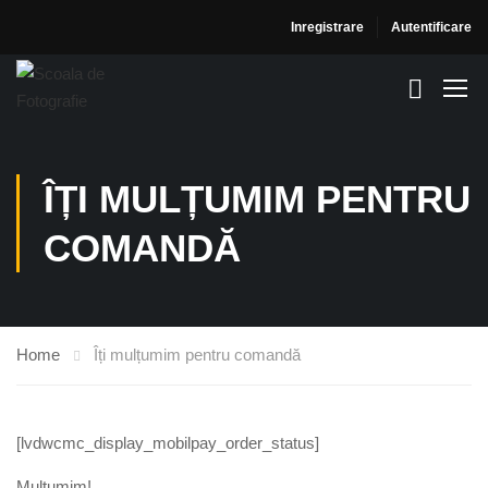
Inregistrare
Autentificare
ÎȚI MULȚUMIM PENTRU
COMANDĂ
Home
Îți mulțumim pentru comandă
[lvdwcmc_display_mobilpay_order_status]
Multumim!