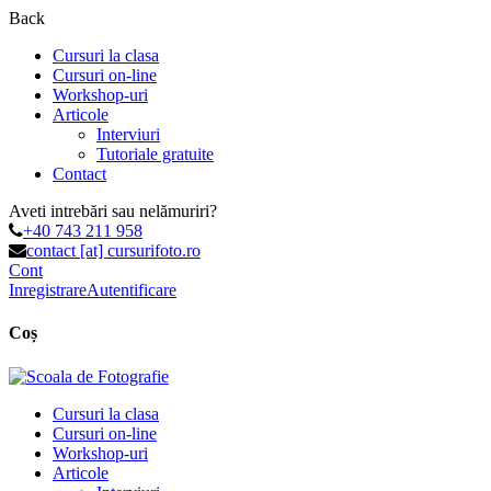
Back
Cursuri la clasa
Cursuri on-line
Workshop-uri
Articole
Interviuri
Tutoriale gratuite
Contact
Aveti intrebări sau nelămuriri?
+40 743 211 958
contact [at] cursurifoto.ro
Cont
Inregistrare
Autentificare
Coș
Cursuri la clasa
Cursuri on-line
Workshop-uri
Articole