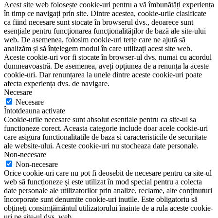
Acest site web folosește cookie-uri pentru a vă îmbunătăți experiența
în timp ce navigați prin site.
Dintre acestea, cookie-urile clasificate
ca fiind necesare sunt stocate în browserul dvs., deoarece sunt
esențiale pentru funcționarea funcționalităților de bază ale site-ului
web.
De asemenea, folosim cookie-uri terțe care ne ajută să
analizăm și să înțelegem modul în care utilizați acest site web.
Aceste cookie-uri vor fi stocate în browser-ul dvs. numai cu acordul
dumneavoastră.
De asemenea, aveți opțiunea de a renunța la aceste
cookie-uri.
Dar renunțarea la unele dintre aceste cookie-uri poate
afecta experiența dvs. de navigare.
Necesare
Necesare
Întotdeauna activate
Cookie-urile necesare sunt absolut esentiale pentru ca site-ul sa
functioneze corect. Aceasta categorie include doar acele cookie-uri
care asigura functionalitatile de baza si caracteristicile de securitate
ale website-ului. Aceste cookie-uri nu stocheaza date personale.
Non-necesare
Non-necesare
Orice cookie-uri care nu pot fi deosebit de necesare pentru ca site-ul
web să funcționeze și este utilizat în mod special pentru a colecta
date personale ale utilizatorilor prin analize, reclame, alte conținuturi
încorporate sunt denumite cookie-uri inutile. Este obligatoriu să
obțineți consimțământul utilizatorului înainte de a rula aceste cookie-
uri pe site-ul dvs. web.