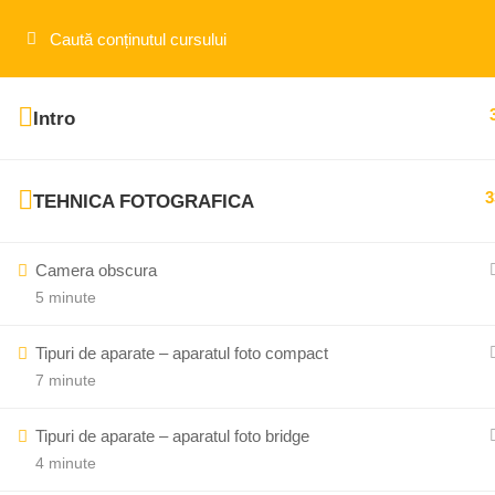
Aveti intrebări sau nelămuriri?
+40 743 211 958
cont
Intro
3
TEHNICA FOTOGRAFICA
Camera obscura
5 minute
Tipuri de aparate – aparatul foto compact
7 minute
Tipuri de aparate – aparatul foto bridge
4 minute