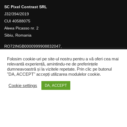
SC Pixel Contrast SRL
J32/394/2019
CUI 40588075
Aleea Picasso nr. 2
Sibiu, Romania
RO72INGB0000999908832047,
ING Bank
Folosim cookie-uri pe site-ul nostru pentru a vă oferi cea mai
relevantă experiență, amintindu-ne de preferințele
dumneavoastră și la vizitele repetate. Prin clic pe butonul
"DA, ACCEPT" accepți utilizarea modulelor cookie.
Scoala de Fotografie Image Art
Cookie settings
DA, ACCEPT
Copyright © Pixel Contrast SRL
ÎNCĂ TE MAI GÂNDEȘTI?