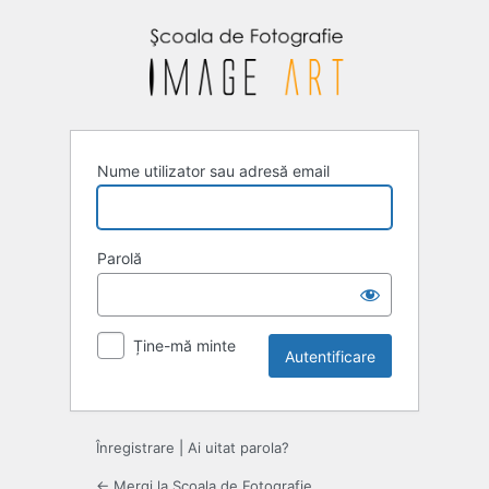
Autentificare
Nume utilizator sau adresă email
Parolă
Ține-mă minte
Înregistrare
|
Ai uitat parola?
← Mergi la Scoala de Fotografie